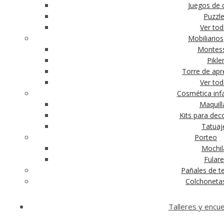
Juegos de c
Puzzl
Ver to
Mobiliarios
Montess
Pikle
Torre de apr
Ver to
Cosmética infa
Maquill
Kits para dec
Tatuaj
Porteo
Mochil
Fular
Pañales de te
Colchoneta
Talleres y encu