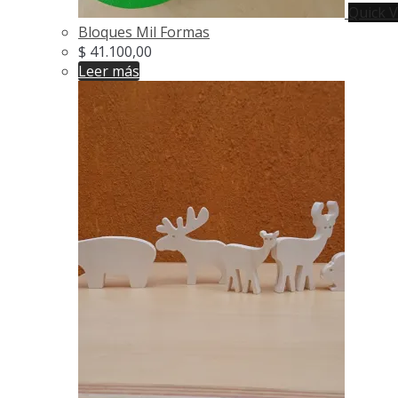
Quick 
Bloques Mil Formas
$
41.100,00
Leer más