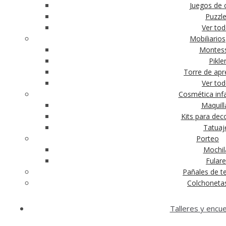
Juegos de c
Puzzl
Ver to
Mobiliarios
Montess
Pikle
Torre de apr
Ver to
Cosmética infa
Maquill
Kits para dec
Tatuaj
Porteo
Mochil
Fular
Pañales de te
Colchoneta
Talleres y encu