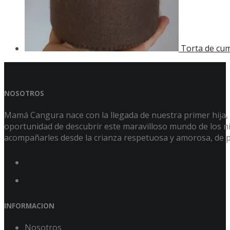
Torta de cu
NOSOTROS
Mamá Cangura nace con la llegada de nuestra primer hija, Á
oportunidad de descubrir este maravilloso mundo de los niñ
acompañarles desde la crianza respetuosa y amorosa, de p
INFORMACION
Nosotros