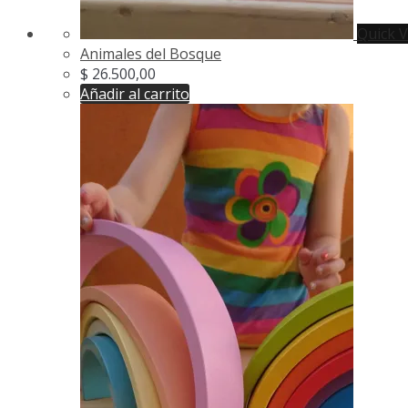
Quick 
Animales del Bosque
$
26.500,00
Añadir al carrito