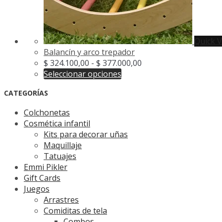
Quick 
Balancín y arco trepador
Rango
$
324.100,00
-
$
377.000,00
Este
de
Seleccionar opciones
producto
precios:
CATEGORÍAS
tiene
desde
múltiples
$ 324.100,00
Colchonetas
variantes.
hasta
Cosmética infantil
Las
$ 377.000,00
Kits para decorar uñas
opciones
Maquillaje
se
Tatuajes
pueden
Emmi Pikler
elegir
Gift Cards
en
Juegos
la
Arrastres
página
Comiditas de tela
de
Combos