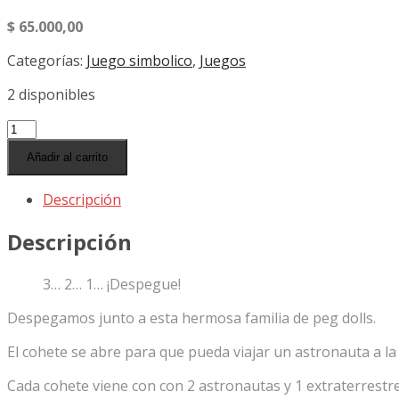
$
65.000,00
Categorías:
Juego simbolico
,
Juegos
2 disponibles
Cohete
con
Añadir al carrito
pegdolls
astronautas
Descripción
y
marciano
Descripción
cantidad
3… 2… 1… ¡Despegue!
Despegamos junto a esta hermosa familia de peg dolls.
El cohete se abre para que pueda viajar un astronauta a la 
Cada cohete viene con con 2 astronautas y 1 extraterrestre