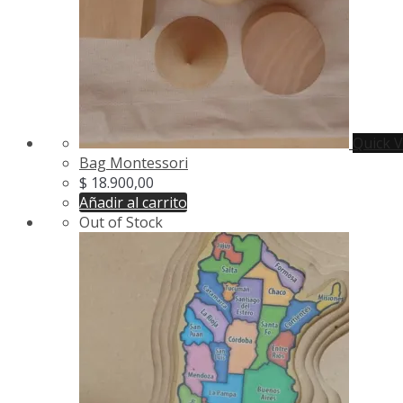
Quick 
Bag Montessori
$
18.900,00
Añadir al carrito
Out of Stock