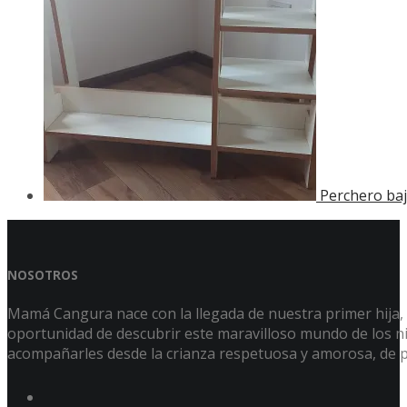
Perchero baj
NOSOTROS
Mamá Cangura nace con la llegada de nuestra primer hija, Á
oportunidad de descubrir este maravilloso mundo de los niñ
acompañarles desde la crianza respetuosa y amorosa, de p