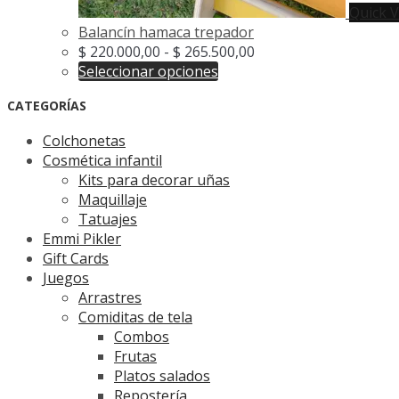
Quick 
Balancín hamaca trepador
Rango
$
220.000,00
-
$
265.500,00
Este
de
Seleccionar opciones
producto
precios:
CATEGORÍAS
tiene
desde
múltiples
$ 220.000,00
Colchonetas
variantes.
hasta
Cosmética infantil
Las
$ 265.500,00
Kits para decorar uñas
opciones
Maquillaje
se
Tatuajes
pueden
Emmi Pikler
elegir
Gift Cards
en
Juegos
la
Arrastres
página
Comiditas de tela
de
Combos
producto
Frutas
Platos salados
Repostería