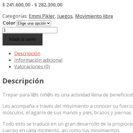
Rango
$
241.600,00
-
$
282.300,00
de
Categorías:
Emmi Pikler
,
Juegos
,
Movimiento libre
precios:
Color
desde
Triángulo
$ 241.600,00
Pikler
hasta
Añadir al carrito
Plegable
$ 282.300,00
cantidad
Descripción
Información adicional
Valoraciones (0)
Descripción
Trepar para l@s niñ@s es una actividad llena de beneficios!
Les acompaña a través del movimiento a conocer su fuerza,
músculos, el agarre de sus manos y pies, brazos y piernas.
Todo esto se traduce en un gran desarrollo de la propiocep
cuerpo en cada momento, así como tus movimientos.