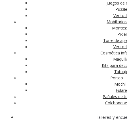
Juegos de c
Puzzl
Ver to
Mobiliarios
Montess
Pikle
Torre de apr
Ver to
Cosmética infa
Maquill
Kits para dec
Tatuaj
Porteo
Mochil
Fular
Pañales de te
Colchoneta
Talleres y encu