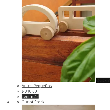
Quick 
Autos Pequeños
$
910,00
Leer más
Out of Stock