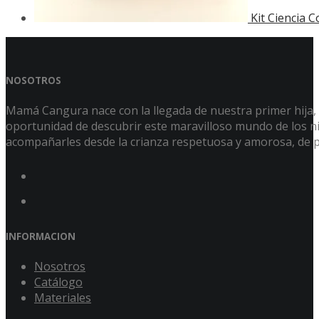
Kit Ciencia 
NOSOTROS
Mamá Cangura nace con la llegada de nuestra primer hija, Á
oportunidad de descubrir este maravilloso mundo de los niñ
acompañarles desde la crianza respetuosa y amorosa, de p
INFORMACION
Nosotros
Catálogo
Materiales