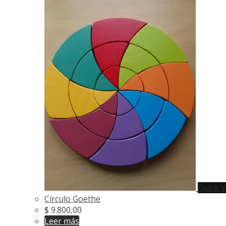
Quick 
Círculo Goethe
$
9.800,00
Leer más