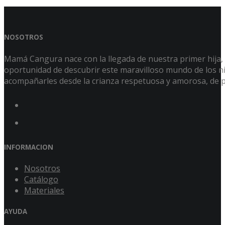
NOSOTROS
Mamá Cangura nace con la llegada de nuestra primer hija, Á
oportunidad de descubrir este maravilloso mundo de los niñ
acompañarles desde la crianza respetuosa y amorosa, de p
INFORMACION
Nosotros
Catálogo
Materiales
AYUDA