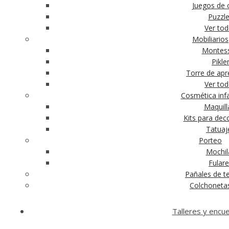
Juegos de c
Puzzl
Ver to
Mobiliarios
Montess
Pikle
Torre de apr
Ver to
Cosmética infa
Maquill
Kits para dec
Tatuaj
Porteo
Mochil
Fular
Pañales de te
Colchoneta
Talleres y encu