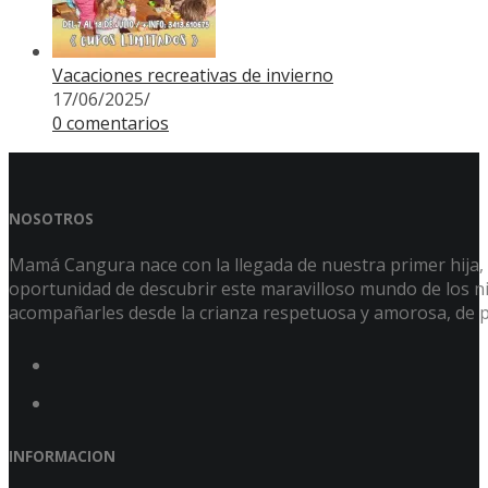
Vacaciones recreativas de invierno
17/06/2025
/
0 comentarios
NOSOTROS
Mamá Cangura nace con la llegada de nuestra primer hija, Á
oportunidad de descubrir este maravilloso mundo de los niñ
acompañarles desde la crianza respetuosa y amorosa, de p
INFORMACION