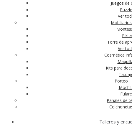
Juegos de c
Puzzl
Ver to
Mobiliarios
Montess
Pikle
Torre de apr
Ver to
Cosmética infa
Maquill
Kits para dec
Tatuaj
Porteo
Mochil
Fular
Pañales de te
Colchoneta
Talleres y encu