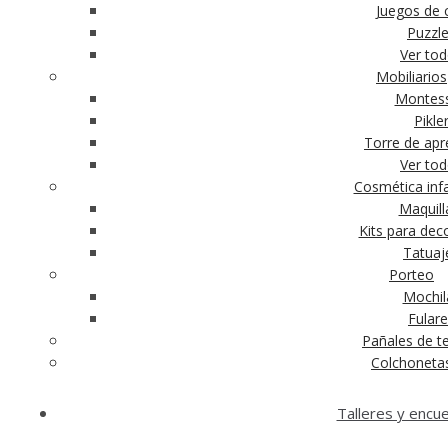
Juegos de c
Puzzl
Ver to
Mobiliarios
Montess
Pikle
Torre de apr
Ver to
Cosmética infa
Maquill
Kits para dec
Tatuaj
Porteo
Mochil
Fular
Pañales de te
Colchoneta
Talleres y encu