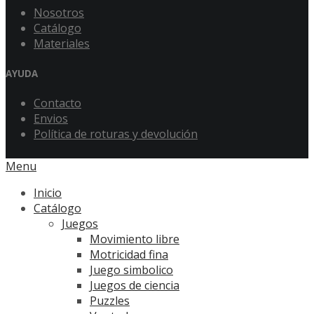
Nosotros
Catálogo
Materiales
AYUDA
Contacto
Envios
Política de roturas y devolución
Menu
Inicio
Catálogo
Juegos
Movimiento libre
Motricidad fina
Juego simbolico
Juegos de ciencia
Puzzles