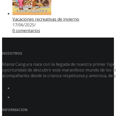
Vacaciones recreativas de invierno
17/06/2025
/
0 comentarios
NOSOTROS
Mamá Cangura nace con la llegada de nuestra primer hija, Á
oportunidad de descubrir este maravilloso mundo de los niñ
acompañarles desde la crianza respetuosa y amorosa, de p
INFORMACION